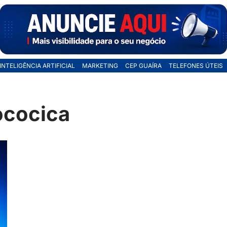
INTELIGÊNCIA ARTIFICIAL
MARKETING
CEP GUAÍRA
TELEFONES ÚTEIS
ococica