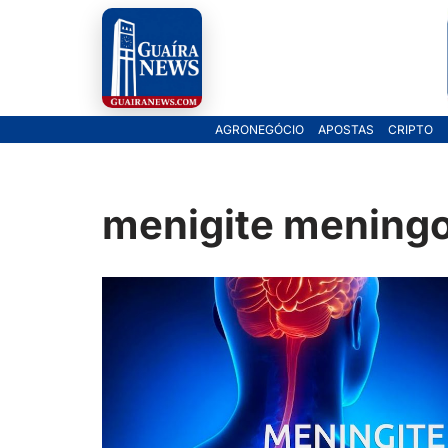
Pular
para
o
AGRONEGÓCIO
APOSTAS
CRIPTO
conteúdo
menigite mening