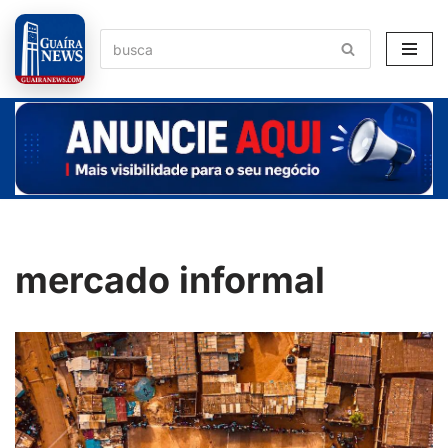
Pular
para
o
conteúdo
mercado informal