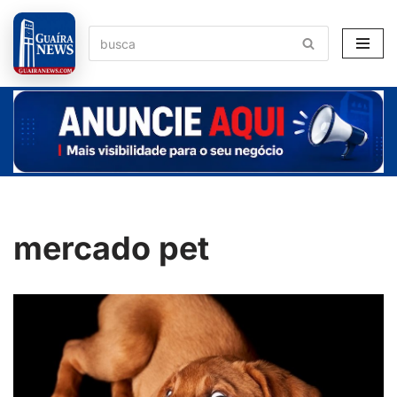
Pular
para
o
conteúdo
mercado pet