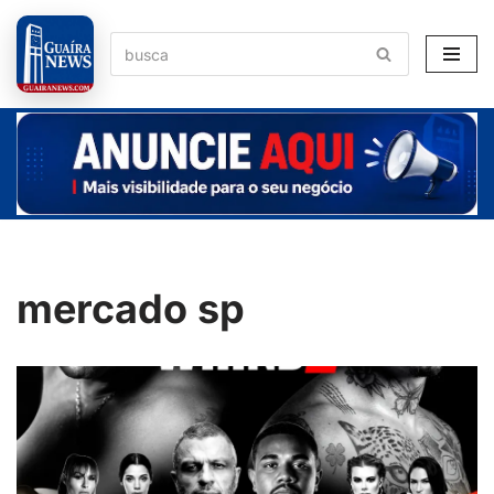
Pular
para
o
conteúdo
mercado sp