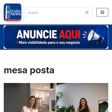
Pular
para
o
conteúdo
mesa posta