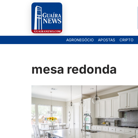
Pular
para
o
AGRONEGÓCIO
APOSTAS
CRIPTO
conteúdo
mesa redonda