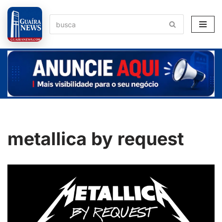
Pular
para
o
conteúdo
metallica by request