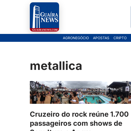
Pular
para
o
AGRONEGÓCIO
APOSTAS
CRIPTO
conteúdo
metallica
Cruzeiro do rock reúne 1.700
passageiros com shows de