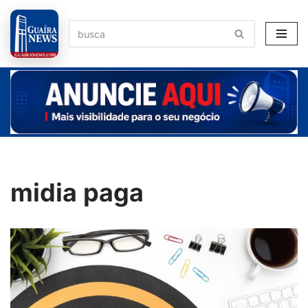
Pular
para
o
conteúdo
midia paga