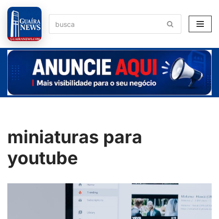
Pular
para
o
conteúdo
miniaturas para
youtube