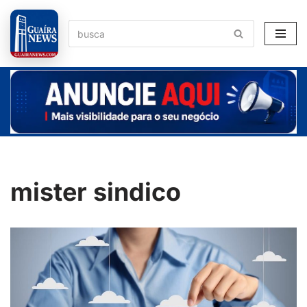
Pular
para
o
conteúdo
mister sindico