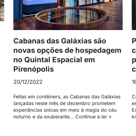
Cabanas das Galáxias são
P
novas opções de hospedagem
c
no Quintal Espacial em
p
Pirenópolis
c
20/12/2022
1
Feitas em contêiners, as Cabanas das Galáxias
C
lançadas neste mês de dezembro prometem
e
experiências únicas em meio à magia do céu
E
noturno e da exuberante…
Continue a ler »
k