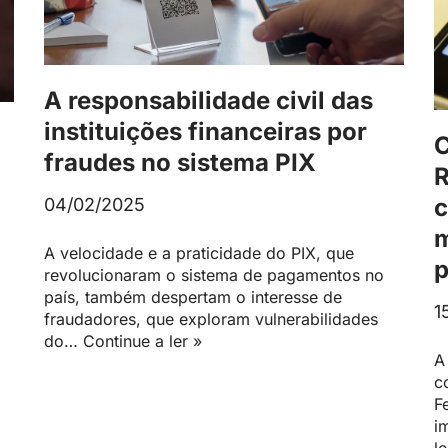
A responsabilidade civil das
instituições financeiras por
C
fraudes no sistema PIX
R
c
04/02/2025
m
A velocidade e a praticidade do PIX, que
p
revolucionaram o sistema de pagamentos no
país, também despertam o interesse de
1
fraudadores, que exploram vulnerabilidades
do…
Continue a ler »
A
c
F
i