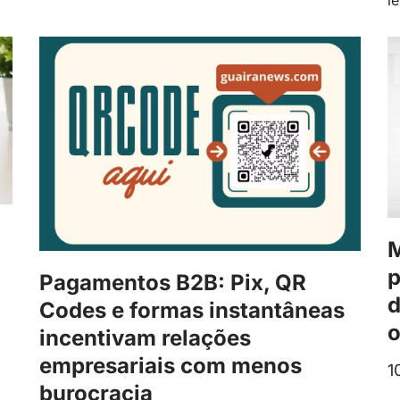
le
M
p
Pagamentos B2B: Pix, QR
d
Codes e formas instantâneas
o
incentivam relações
empresariais com menos
1
burocracia