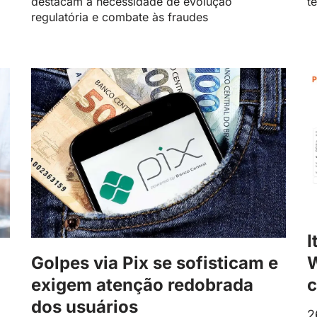
destacam a necessidade de evolução
t
regulatória e combate às fraudes
I
Golpes via Pix se sofisticam e
W
exigem atenção redobrada
c
dos usuários
2