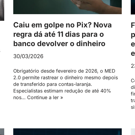
Caiu em golpe no Pix? Nova
F
regra dá até 11 dias para o
p
banco devolver o dinheiro
e
s
e
30/03/2026
2
Obrigatório desde fevereiro de 2026, o MED
2.0 permite rastrear o dinheiro mesmo depois
C
de transferido para contas-laranja.
d
Especialistas estimam redução de até 40%
f
nos…
Continue a ler »
t
s