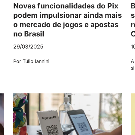
Novas funcionalidades do Pix
B
podem impulsionar ainda mais
s
o mercado de jogos e apostas
r
no Brasil
C
29/03/2025
1
Por Túlio Iannini
A
s