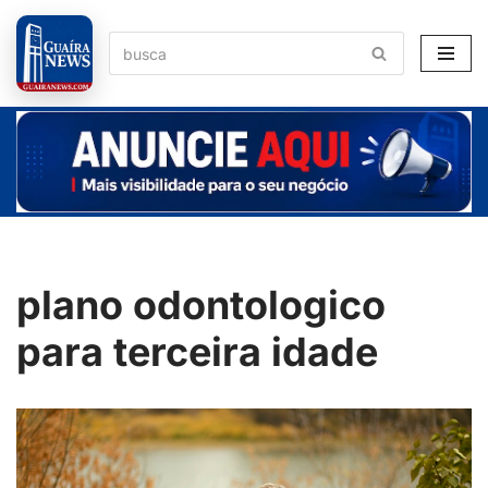
Pular
para
o
conteúdo
plano odontologico
para terceira idade