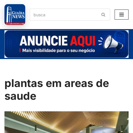
Pular
para
o
conteúdo
plantas em areas de
saude