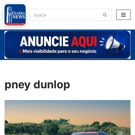
Pular
para
o
conteúdo
pney dunlop