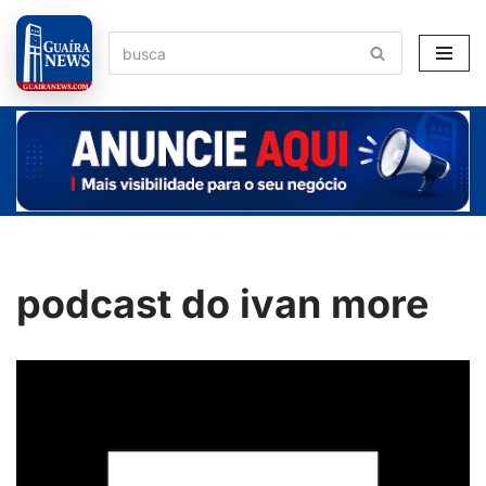
Pular
para
o
conteúdo
podcast do ivan more