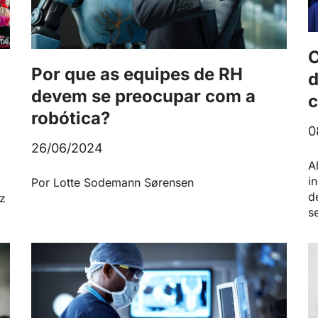
C
Por que as equipes de RH
d
devem se preocupar com a
c
robótica?
0
26/06/2024
A
i
Por Lotte Sodemann Sørensen
d
ez
s