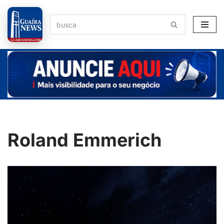
Pular
para
o
conteúdo
Roland Emmerich