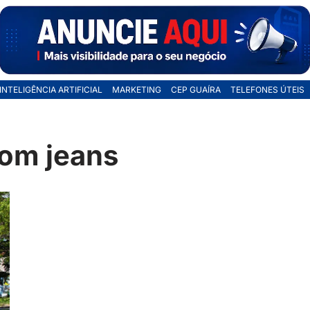
INTELIGÊNCIA ARTIFICIAL
MARKETING
CEP GUAÍRA
TELEFONES ÚTEIS
com jeans