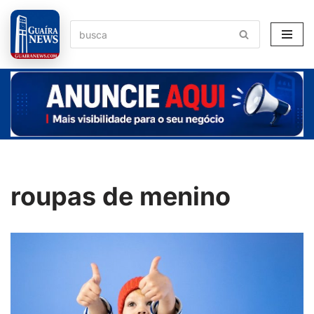
Pular
para
o
conteúdo
roupas de menino