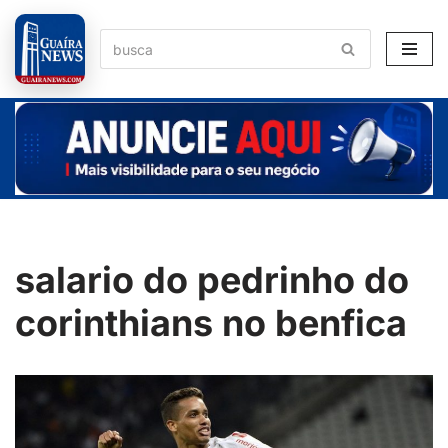
Pular
para
o
conteúdo
salario do pedrinho do
corinthians no benfica