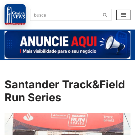
Pular
para
o
conteúdo
Santander Track&Field
Run Series