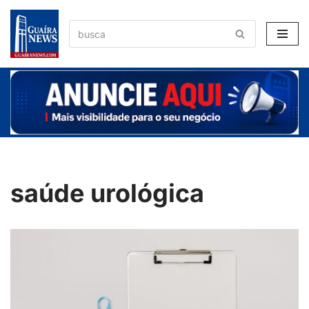
Pular
para
o
conteúdo
saúde urológica