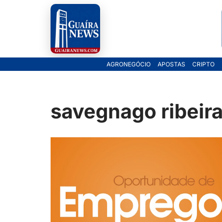
Pular
para
o
AGRONEGÓCIO
APOSTAS
CRIPTO
conteúdo
savegnago ribeira