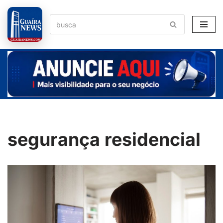
Pular
para
o
conteúdo
segurança residencial