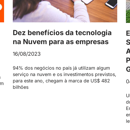
Dez benefícios da tecnologia
na Nuvem para as empresas
16/08/2023
94% dos negócios no país já utilizam algum
serviço na nuvem e os investimentos previstos,
s
para este ano, chegam à marca de US$ 482
0
em
bilhões
U
d
E
e
le