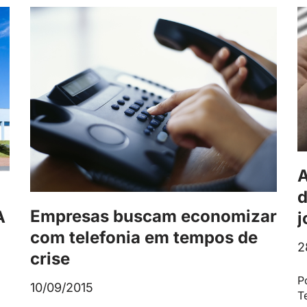
A
d
Empresas buscam economizar
A
j
com telefonia em tempos de
2
crise
P
10/09/2015
T