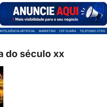
INTELIGÊNCIA ARTIFICIAL
MARKETING
CEP GUAÍRA
TELEFONES ÚTEIS
a do século xx