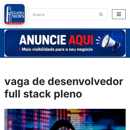
Pular
para
o
conteúdo
vaga de desenvolvedor
full stack pleno