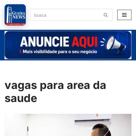
Pular
para
o
conteúdo
vagas para area da
saude