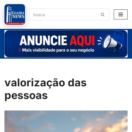
Pular
para
o
conteúdo
valorização das
pessoas