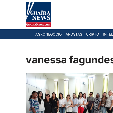
Pular
para
o
AGRONEGÓCIO
APOSTAS
CRIPTO
INTEL
conteúdo
vanessa fagunde