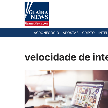
Pular
para
o
AGRONEGÓCIO
APOSTAS
CRIPTO
INTEL
conteúdo
velocidade de int