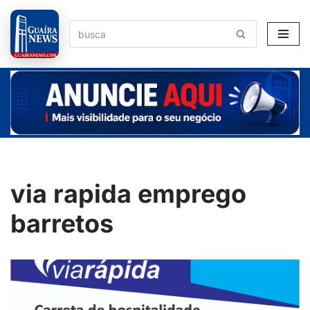
Pular
para
o
conteúdo
via rapida emprego
barretos