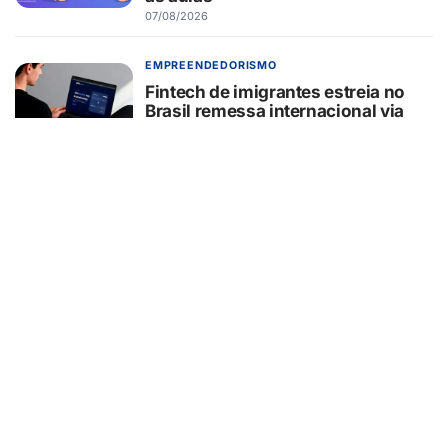
07/08/2026
EMPREENDEDORISMO
Fintech de imigrantes estreia no
Brasil remessa internacional via
WhatsApp em até 30 minutos
07/08/2026
CARREIRA
Conheça 16 profissões que devem
crescer na indústria até 2035
07/08/2026
SAÚDE
Coração acelerado ou batida
“falhando”? Entenda quando a
sensação pode ser uma arritmia
07/08/2026