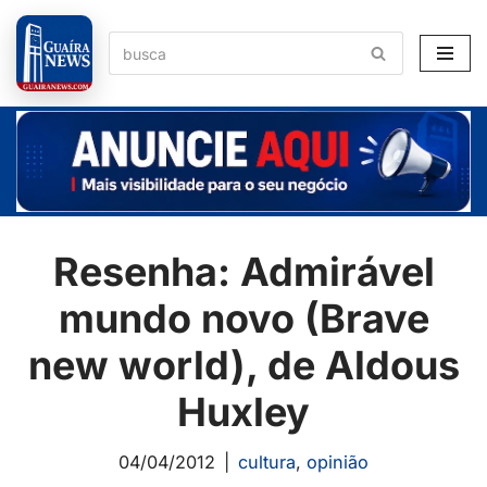
Pular
para
o
conteúdo
Resenha: Admirável
mundo novo (Brave
new world), de Aldous
Huxley
04/04/2012
cultura
,
opinião