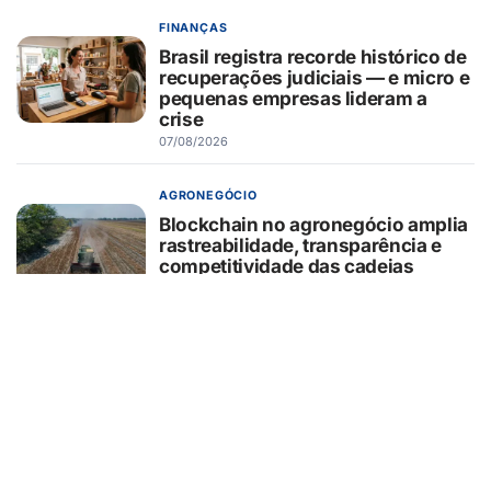
FINANÇAS
Brasil registra recorde histórico de
recuperações judiciais — e micro e
pequenas empresas lideram a
crise
07/08/2026
AGRONEGÓCIO
Blockchain no agronegócio amplia
rastreabilidade, transparência e
competitividade das cadeias
produtivas brasileiras
07/08/2026
BELEZA E ESTÉTICA
Entenda o que é o minilifting
realizado por Monique Evans e
como funciona o procedimento
07/08/2026