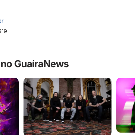
br
919
 no GuaíraNews