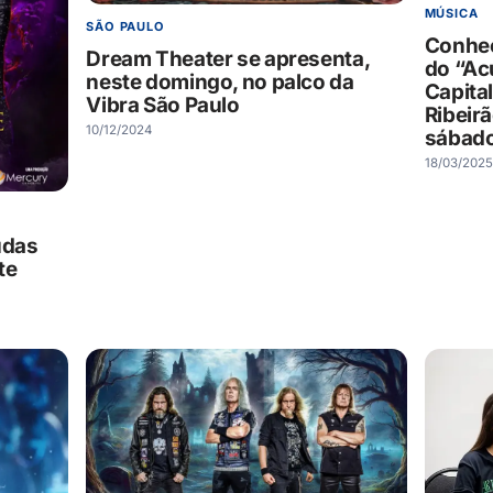
MÚSICA
SÃO PAULO
Conheç
Dream Theater se apresenta,
do “Ac
neste domingo, no palco da
Capital
Vibra São Paulo
Ribeir
10/12/2024
sábado
18/03/2025
udas
te