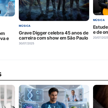
MÚSICA
MÚSICA
Estude
e de on
Grave Digger celebra 45 anos de
com
carreira com show em São Paulo
va e
20/07/202
30/07/2025
s