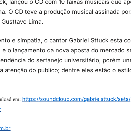
ck, lançou o CD com 10 faixas musicais que apo
cha. O CD teve a produção musical assinada po
 Gusttavo Lima.
nto e simpatia, o cantor Gabriel Sttuck esta c
ha e o lançamento da nova aposta do mercado s
tendência do sertanejo universitário, porém u
atenção do público; dentre eles estão o estil
https://soundcloud.com/
gabrielsttuck/sets/
wnload em:
r
m.br