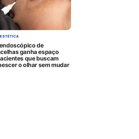
 ESTÉTICA
g endoscópico de
celhas ganha espaço
pacientes que buscam
nescer o olhar sem mudar
essão
6