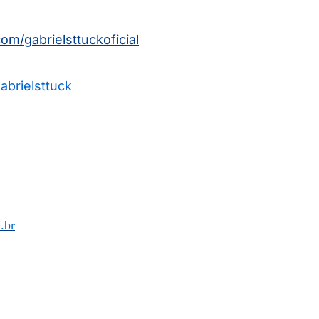
com/
gabrielsttuckoficial
abrielsttuck
.br