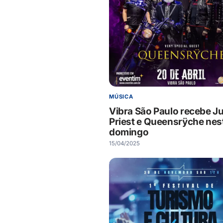
MÚSICA
Vibra São Paulo recebe J
Priest e Queensrÿche nes
domingo
15/04/2025