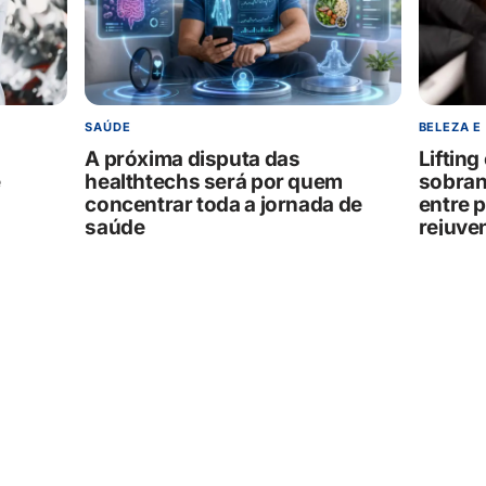
SAÚDE
BELEZA E
A próxima disputa das
Liftin
e
healthtechs será por quem
sobran
concentrar toda a jornada de
entre 
saúde
rejuve
a expr
07/08/2026
07/08/202