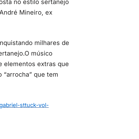
sta no estilo sertanejo
rAndré Mineiro, ex
onquistando milhares de
ertanejo.O músico
ne elementos extras que
o “arrocha” que tem
gabriel-
sttuck-vol-