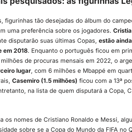
is pesquisados: as figurinhas L
 figurinhas tão desejadas do álbum do campe
m uma preferência sobre os jogadores.
Cristi
nte disputarão suas últimas Copas,
estão ainda
ue em 2018
. Enquanto o português ficou em pri
milhões de procuras mensais em 2022, o argen
ceiro lugar
, com 6 milhões e Mbappé em quart
rais,
Casemiro (1.5 milhões)
ficou com a 13ª po
ntretanto, na lista de quem disputará a Copa, 
ca os nomes de Cristiano Ronaldo e Messi, al
osidade sobre se a Copa do Mundo da FIFA no Q