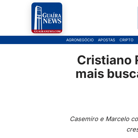
Pular
para
o
AGRONEGÓCIO
APOSTAS
CRIPTO
conteúdo
Cristiano
mais busc
Casemiro e Marcelo con
cre