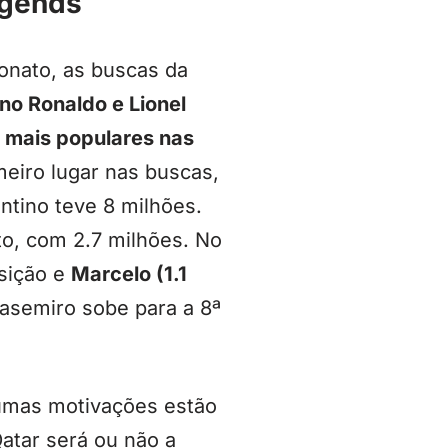
egends
onato, as buscas da
ano Ronaldo e Lionel
 mais populares nas
meiro lugar nas buscas,
tino teve 8 milhões.
o, com 2.7 milhões. No
sição e
Marcelo (1.1
Casemiro sobe para a 8ª
gumas motivações estão
atar será ou não a