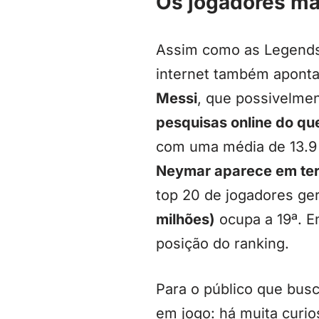
Os jogadores ma
Assim como as Legends,
internet também aponta
Messi
, que possivelme
pesquisas online do q
com uma média de 13.9 
Neymar aparece em ter
top 20 de jogadores ge
milhões)
ocupa a 19ª. E
posição do ranking.
Para o público que bus
em jogo: há muita curi