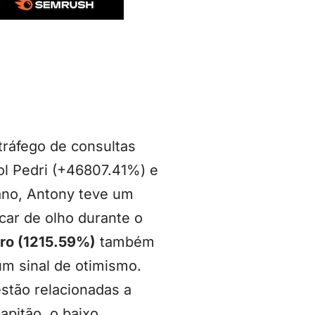
tráfego de consultas
l Pedri (+46807.41%) e
 ano, Antony teve um
ar de olho durante o
ro (1215.59%)
também
m sinal de otimismo.
stão relacionadas a
pitão, o baixo