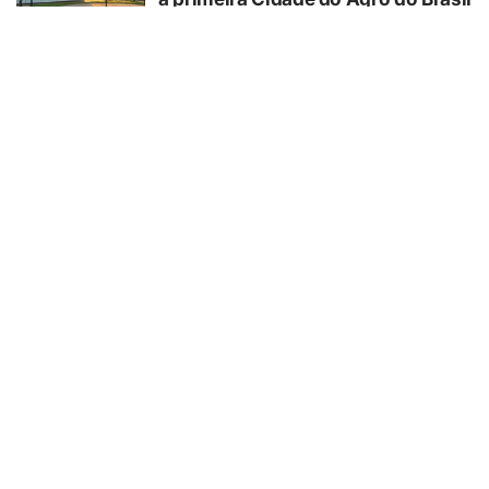
05/08/2026
SAÚDE
Estudo da Unesp identifica
biomarcadores associados à
evolução clínica de pacientes
internados que sofreram parada
cardiorrespiratória
05/08/2026
SAÚDE
Consumo de álcool tem feito com
que mulheres adoeçam mais no
Brasil
05/08/2026