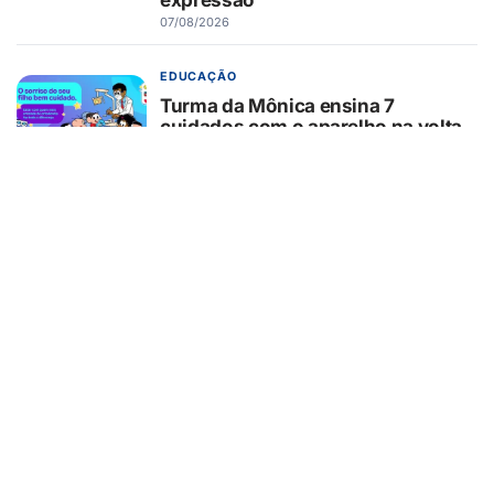
07/08/2026
EDUCAÇÃO
Turma da Mônica ensina 7
cuidados com o aparelho na volta
às aulas
07/08/2026
EMPREENDEDORISMO
Fintech de imigrantes estreia no
Brasil remessa internacional via
WhatsApp em até 30 minutos
07/08/2026
CARREIRA
Conheça 16 profissões que devem
crescer na indústria até 2035
07/08/2026