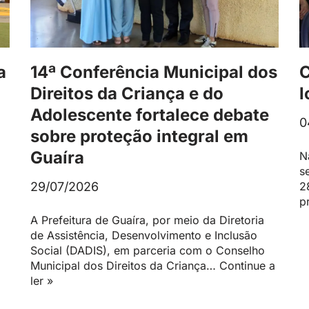
a
14ª Conferência Municipal dos
C
Direitos da Criança e do
l
Adolescente fortalece debate
0
sobre proteção integral em
Guaíra
N
s
29/07/2026
2
p
A Prefeitura de Guaíra, por meio da Diretoria
de Assistência, Desenvolvimento e Inclusão
Social (DADIS), em parceria com o Conselho
Municipal dos Direitos da Criança…
Continue a
ler »