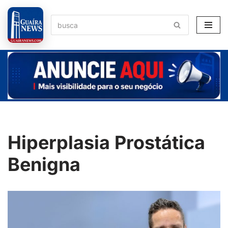
Pular
para
o
conteúdo
Hiperplasia Prostática
Benigna