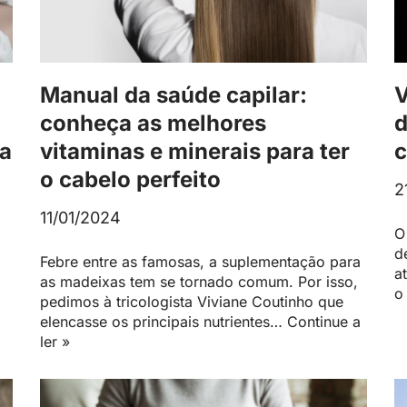
Manual da saúde capilar:
V
conheça as melhores
d
vitaminas e minerais para ter
c
 a
o cabelo perfeito
2
11/01/2024
O
d
Febre entre as famosas, a suplementação para
a
as madeixas tem se tornado comum. Por isso,
o
pedimos à tricologista Viviane Coutinho que
elencasse os principais nutrientes…
Continue a
ler »