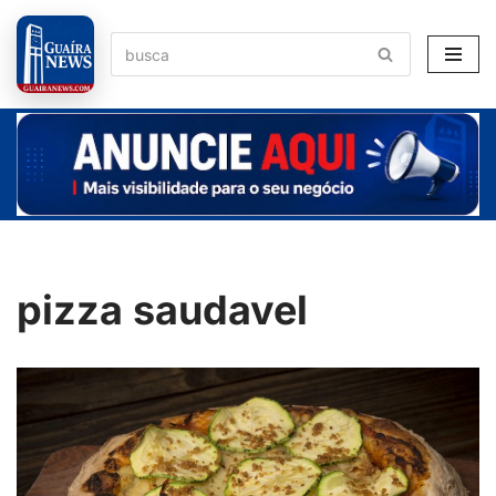
Pular
para
o
conteúdo
pizza saudavel