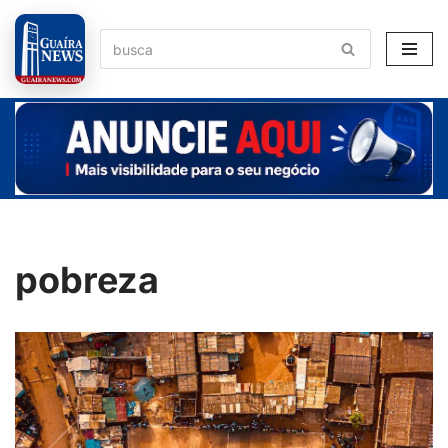
Pular
para
o
conteúdo
pobreza