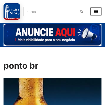
Pular
para
o
conteúdo
ponto br