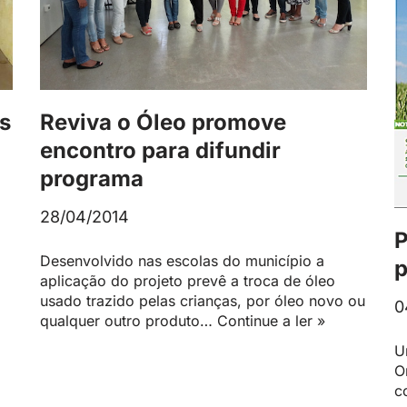
s
Reviva o Óleo promove
encontro para difundir
programa
28/04/2014
P
Desenvolvido nas escolas do município a
p
aplicação do projeto prevê a troca de óleo
usado trazido pelas crianças, por óleo novo ou
0
qualquer outro produto…
Continue a ler »
U
O
c