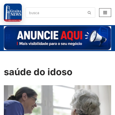
Pular
para
o
conteúdo
saúde do idoso