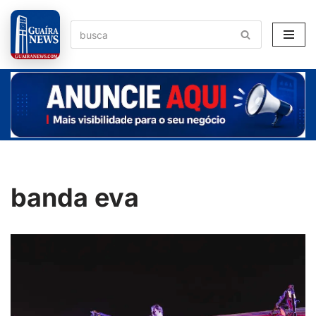
Pular
para
o
conteúdo
banda eva