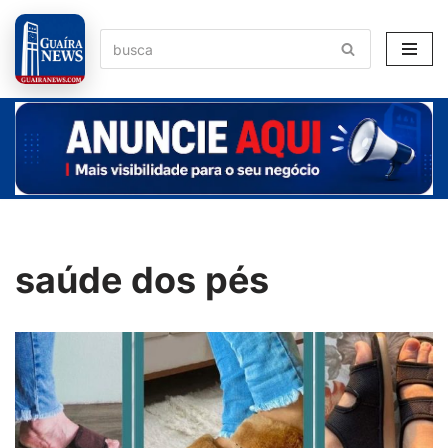
Pular
para
o
conteúdo
saúde dos pés